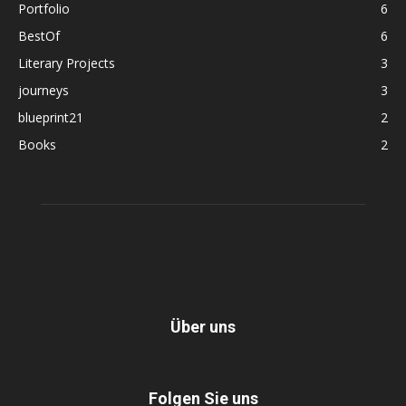
Portfolio
6
BestOf
6
Literary Projects
3
journeys
3
blueprint21
2
Books
2
Über uns
Folgen Sie uns