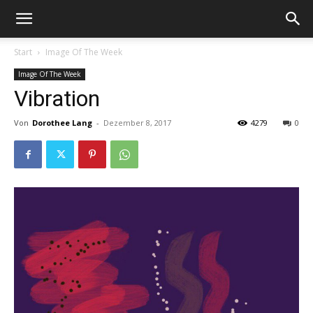
Start
Image Of The Week
Image Of The Week
Vibration
Von
Dorothee Lang
-
Dezember 8, 2017
4279
0