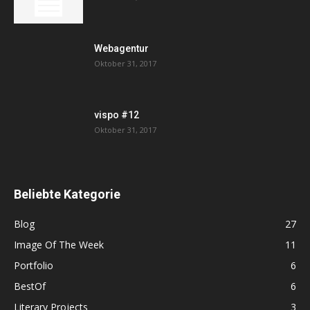
Webagentur
Oktober 31, 2017
vispo #12
Oktober 31, 2017
Beliebte Kategorie
Blog
27
Image Of The Week
11
Portfolio
6
BestOf
6
Literary Projects
3