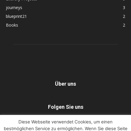
journeys
3
blueprint21
2
Books
2
Über uns
Folgen Sie uns
Diese Webseite verwendet Cookies, um einen
bestmöglichen Service zu ermöglichen. Wenn Sie diese Seite
Dorothee Lang – blueprint21
Impressum