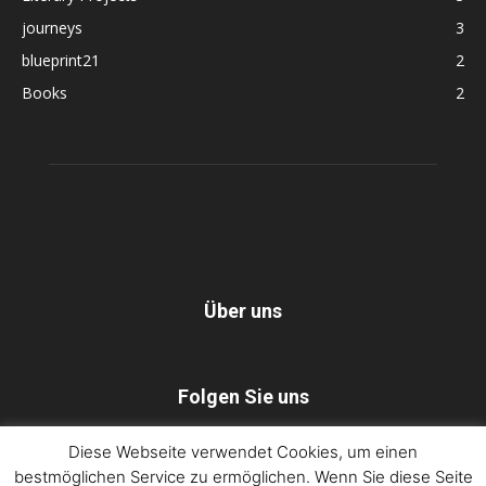
journeys
3
blueprint21
2
Books
2
Über uns
Folgen Sie uns
Diese Webseite verwendet Cookies, um einen
bestmöglichen Service zu ermöglichen. Wenn Sie diese Seite
Dorothee Lang – blueprint21
Impressum