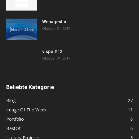
Webagentur
Oktober 31, 2017
vispo #12
Oktober 31, 2017
Beliebte Kategorie
Blog
27
Image Of The Week
11
Portfolio
6
BestOf
6
Literary Projects
3