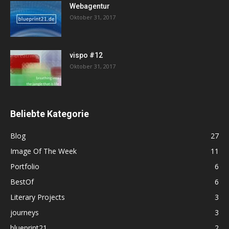
Webagentur
Oktober 31, 2017
vispo #12
Oktober 31, 2017
Beliebte Kategorie
Blog
27
Image Of The Week
11
Portfolio
6
BestOf
6
Literary Projects
3
journeys
3
blueprint21
2