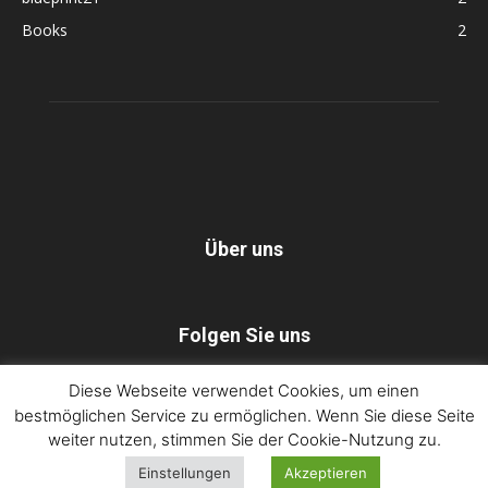
Books
2
Über uns
Folgen Sie uns
Diese Webseite verwendet Cookies, um einen
bestmöglichen Service zu ermöglichen. Wenn Sie diese Seite
Dorothee Lang – blueprint21
Impressum
weiter nutzen, stimmen Sie der Cookie-Nutzung zu.
Datenschutzerklärung / Privacy Policy
Einstellungen
Akzeptieren
©