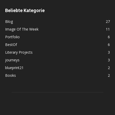
Beliebte Kategorie
Blog
27
Image Of The Week
11
Portfolio
6
BestOf
6
Literary Projects
3
journeys
3
blueprint21
2
Books
2